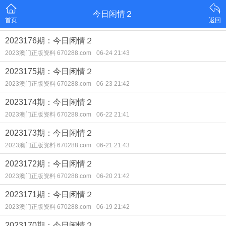
今日闲情２
首页
返回
2023176期：今日闲情２
2023澳门正版资料 670288.com
06-24 21:43
2023175期：今日闲情２
2023澳门正版资料 670288.com
06-23 21:42
2023174期：今日闲情２
2023澳门正版资料 670288.com
06-22 21:41
2023173期：今日闲情２
2023澳门正版资料 670288.com
06-21 21:43
2023172期：今日闲情２
2023澳门正版资料 670288.com
06-20 21:42
2023171期：今日闲情２
2023澳门正版资料 670288.com
06-19 21:42
2023170期：今日闲情２