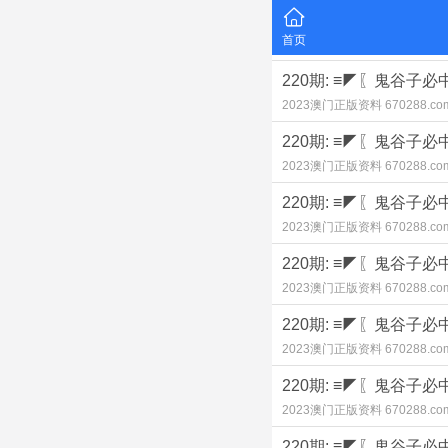
首页
220期: ≡◤〖鬼谷
2023澳门正版资料 670288.co
220期: ≡◤〖鬼谷
2023澳门正版资料 670288.co
220期: ≡◤〖鬼谷
2023澳门正版资料 670288.co
220期: ≡◤〖鬼谷
2023澳门正版资料 670288.co
220期: ≡◤〖鬼谷
2023澳门正版资料 670288.co
220期: ≡◤〖鬼谷
2023澳门正版资料 670288.co
220期: ≡◤〖鬼谷