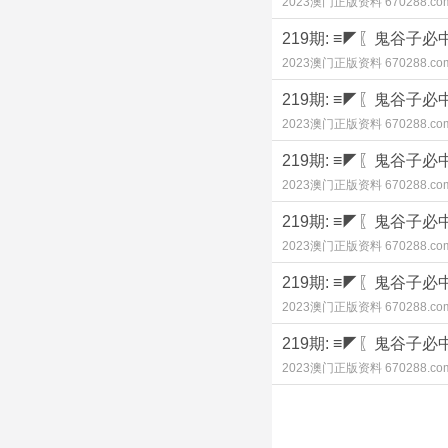
2023澳门正版资料 670288.co
219期: ≡◤〖鬼谷
2023澳门正版资料 670288.co
219期: ≡◤〖鬼谷
2023澳门正版资料 670288.co
219期: ≡◤〖鬼谷
2023澳门正版资料 670288.co
219期: ≡◤〖鬼谷
2023澳门正版资料 670288.co
219期: ≡◤〖鬼谷
2023澳门正版资料 670288.co
219期: ≡◤〖鬼谷
2023澳门正版资料 670288.co