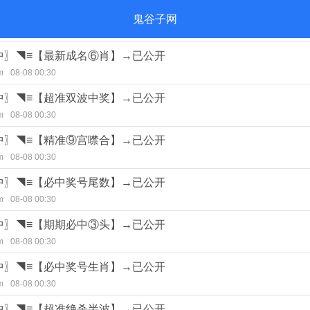
鬼谷子网
子必中〗◥≡【最新成名⑥肖】→已公开
m
08-08 00:30
子必中〗◥≡【超准双波中奖】→已公开
m
08-08 00:30
子必中〗◥≡【精准⑨宫噤合】→已公开
m
08-08 00:30
子必中〗◥≡【必中奖号尾数】→已公开
m
08-08 00:30
子必中〗◥≡【期期必中③头】→已公开
m
08-08 00:30
子必中〗◥≡【必中奖号生肖】→已公开
m
08-08 00:30
子必中〗◥≡【超准绝杀半波】→已公开