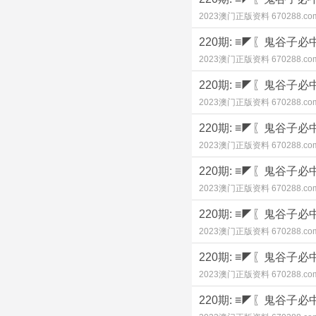
2023澳门正版资料 670288.co
220期: ≡◤〖鬼谷
2023澳门正版资料 670288.co
220期: ≡◤〖鬼谷
2023澳门正版资料 670288.co
220期: ≡◤〖鬼谷
2023澳门正版资料 670288.co
220期: ≡◤〖鬼谷
2023澳门正版资料 670288.co
220期: ≡◤〖鬼谷
2023澳门正版资料 670288.co
220期: ≡◤〖鬼谷
2023澳门正版资料 670288.co
220期: ≡◤〖鬼谷